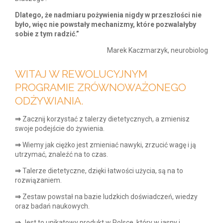
Dlatego, że nadmiaru pożywienia nigdy w przeszłości nie
było, więc nie powstały mechanizmy,
które pozwalałyby
sobie z tym radzić.”
Marek Kaczmarzyk, neurobiolog
WITAJ W REWOLUCYJNYM
PROGRAMIE ZRÓWNOWAŻONEGO
ODŻYWIANIA.
⇒
Zacznij korzystać z talerzy dietetycznych, a zmienisz
swoje podejście do żywienia.
⇒
Wiemy jak ciężko jest zmieniać nawyki, zrzucić wagę i ją
utrzymać, znaleźć na to czas.
⇒
Talerze dietetyczne, dzięki łatwości użycia, są na to
rozwiązaniem.
⇒
Zestaw powstał na bazie ludzkich doświadczeń, wiedzy
oraz badań naukowych.
⇒
Jest to unikatowy produkt w Polsce, który w jasny i